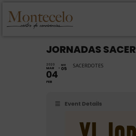
JORNADAS SACER
2020
SACERDOTES
MIE
MAR
05
04
FEB
Event Details