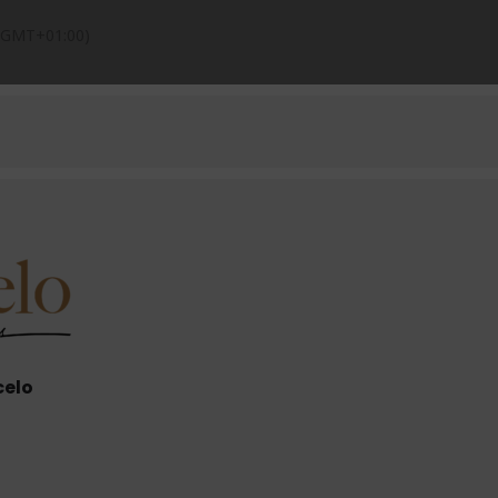
(GMT+01:00)
celo