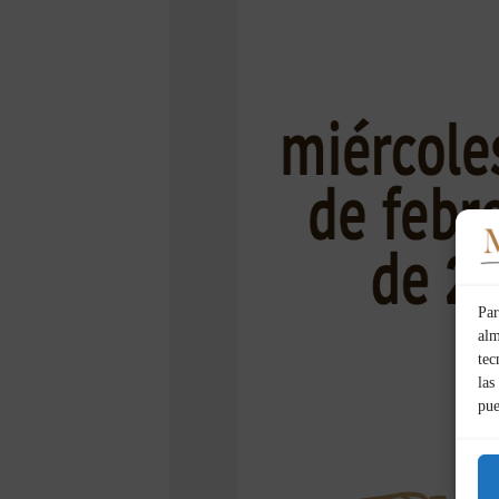
Par
alm
tec
las
pue