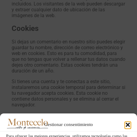
incluidos. Los visitantes de la web pueden descargar
y extraer cualquier dato de ubicación de las
imágenes de la web.
Cookies
Si dejas un comentario en nuestro sitio puedes elegir
guardar tu nombre, dirección de correo electrónico y
web en cookies. Esto es para tu comodidad, para
que no tengas que volver a rellenar tus datos cuando
dejes otro comentario. Estas cookies tendrán una
duración de un año.
Si tienes una cuenta y te conectas a este sitio,
instalaremos una cookie temporal para determinar si
tu navegador acepta cookies. Esta cookie no
contiene datos personales y se elimina al cerrar el
navegador.
Cuando accedas, también instalaremos varias
cookies para guardar tu información de acceso y tus
Gestionar consentimiento
opciones de visualización de pantalla. Las cookies
de acceso duran dos días, y las cookies de opciones
Para ofrecer las mejores experiencias, utilizamos tecnologías como las