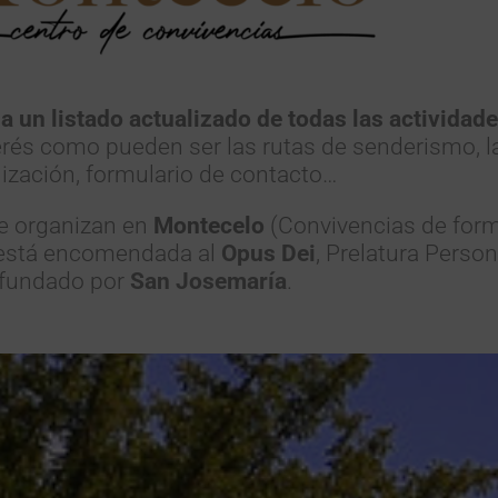
a un listado actualizado de todas las actividad
erés como pueden ser las rutas de senderismo, l
lización, formulario de contacto…
se organizan en
Montecelo
(Convivencias de form
), está encomendada al
Opus Dei
, Prelatura Person
fundado por
San Josemaría
.