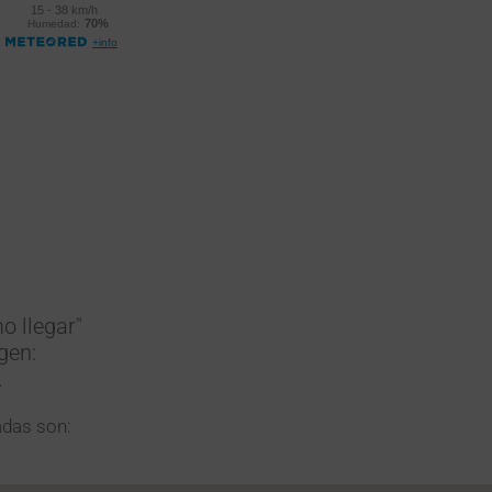
o llegar"
gen:
.
adas son: