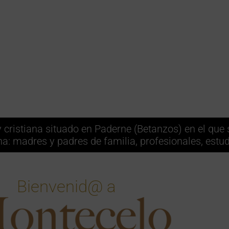
ristiana situado en Paderne (Betanzos) en el que 
na: madres y padres de familia, profesionales, estud
Bienvenid@ a