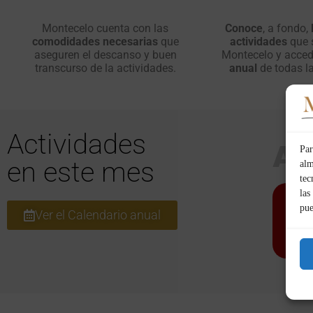
Montecelo cuenta con las
Conoce
, a fondo,
comodidades necesarias
que
actividades
que s
aseguren el descanso y buen
Montecelo y acced
transcurso de la actividades.
anual
de todas l
Actividades
AG
Par
en este mes
alm
tec
las
2026
pue
SAB
Ver el Calendario anual
01
AGO