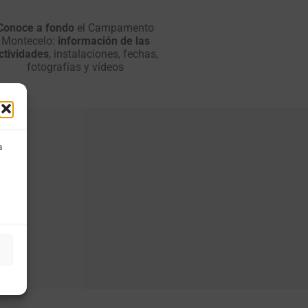
Conoce a fondo
el Campamento
Montecelo:
información de las
ctividades
, instalaciones, fechas,
fotografías y vídeos
a