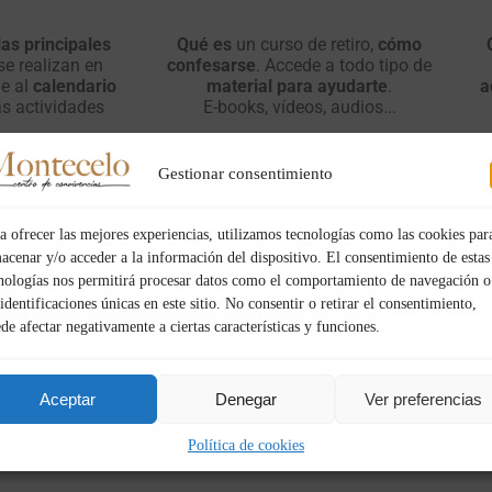
las principales
Qué es
un curso de retiro,
cómo
e realizan en
confesarse
. Accede a todo tipo de
e al
calendario
material para ayudarte
.
a
as actividades
E-books, vídeos, audios...
Gestionar consentimiento
OSTO, 2026
a ofrecer las mejores experiencias, utilizamos tecnologías como las cookies par
acenar y/o acceder a la información del dispositivo. El consentimiento de estas
nologías nos permitirá procesar datos como el comportamiento de navegación o
 identificaciones únicas en este sitio. No consentir o retirar el consentimiento,
2026
2026
DOM
DOM
DOM
de afectar negativamente a ciertas características y funciones.
23
LUN
30
LUN
06
24
31
SEP
AGO
AGO
Aceptar
Denegar
Ver preferencias
Política de cookies