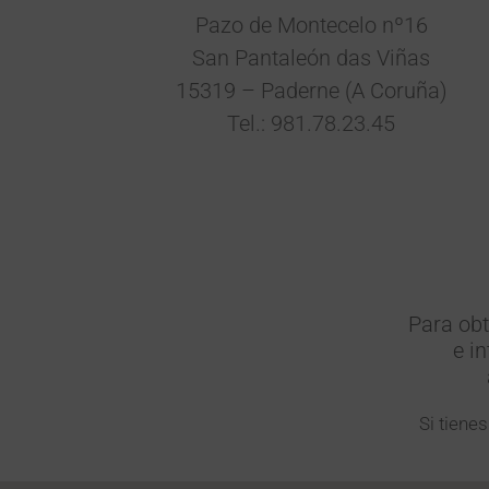
Pazo de Montecelo nº16
San Pantaleón das Viñas
15319 – Paderne (A Coruña)
Tel.: 981.78.23.45
Para obt
e i
Si tiene