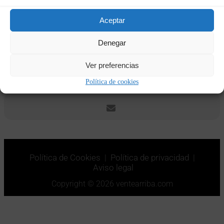
Fechas y horas
Aceptar
15/02/2024
20:00
-
18/02/2024
18:30
(GMT+01:00)
Denegar
Ver preferencias
CALENDAR
GOOGLECAL
Política de cookies
Política de Cookies
|
Política de privacidad
|
Aviso legal
Copyright © 2026 ventearriba.com