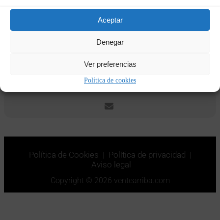
Fechas y horas
Aceptar
02/03/2023
21:00
-
05/03/2023
18:30
(GMT+01:00)
Denegar
Ver preferencias
CALENDAR
GOOGLECAL
Política de cookies
Política de Cookies
|
Política de privacidad
|
Aviso legal
Copyright © 2026 ventearriba.com