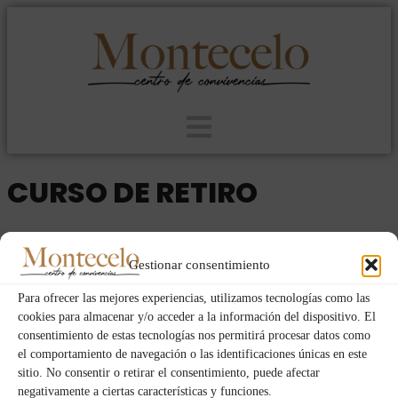
CURSO DE RETIRO
2025
MUJERES
JUE
VIE
06
31
NOV
Gestionar consentimiento
OCT
Para ofrecer las mejores experiencias, utilizamos tecnologías como las
cookies para almacenar y/o acceder a la información del dispositivo. El
consentimiento de estas tecnologías nos permitirá procesar datos como
Event Details
el comportamiento de navegación o las identificaciones únicas en este
sitio. No consentir o retirar el consentimiento, puede afectar
negativamente a ciertas características y funciones.