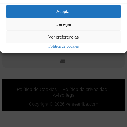
Fechas y horas
Aceptar
17/11/2023
20:00
-
19/11/2023
18:00
(GMT+01:00)
Denegar
Ver preferencias
CALENDAR
GOOGLECAL
Política de cookies
Política de Cookies
|
Política de privacidad
|
Aviso legal
Copyright © 2026 ventearriba.com