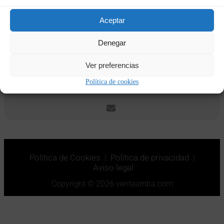
Fechas y horas
Aceptar
26/05/2023
16:30
-
28/05/2023
18:00
(GMT+02:00)
Denegar
Ver preferencias
CALENDAR
GOOGLECAL
Política de cookies
Política de Cookies
|
Política de privacidad
|
Aviso legal
Copyright © 2026 ventearriba.com