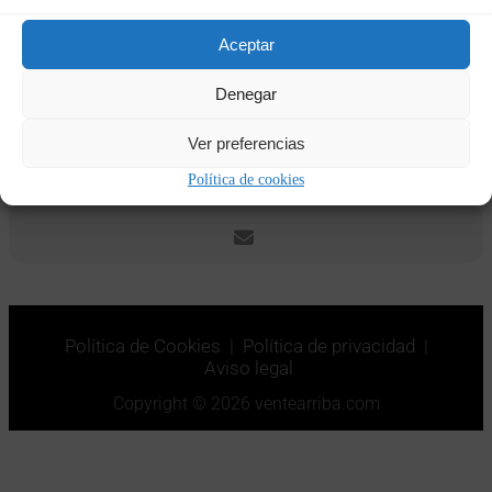
Fechas y horas
Aceptar
03/02/2023
18:30
-
05/02/2023
18:30
(GMT+01:00)
Denegar
Ver preferencias
CALENDAR
GOOGLECAL
Política de cookies
Política de Cookies
|
Política de privacidad
|
Aviso legal
Copyright © 2026 ventearriba.com