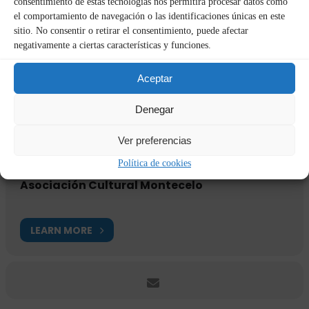
consentimiento de estas tecnologías nos permitirá procesar datos como
el comportamiento de navegación o las identificaciones únicas en este
sitio. No consentir o retirar el consentimiento, puede afectar
CALENDAR
GOOGLECAL
negativamente a ciertas características y funciones.
Aceptar
Organizador
Denegar
Ver preferencias
Política de cookies
Asociación Cultural Montecelo
LEARN MORE