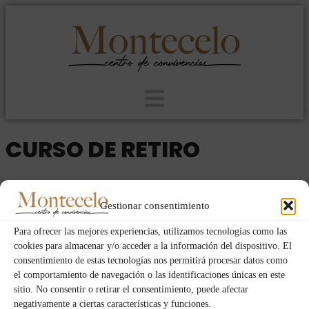
CURSO DE RETIRO
2020
MUJERES
JUE
VIE
31
25
Gestionar consentimiento
DIC
Para ofrecer las mejores experiencias, utilizamos tecnologías como las
cookies para almacenar y/o acceder a la información del dispositivo. El
consentimiento de estas tecnologías nos permitirá procesar datos como
Fechas y horas
el comportamiento de navegación o las identificaciones únicas en este
sitio. No consentir o retirar el consentimiento, puede afectar
25/12/2020
21:00
-
31/12/2020
10:00
(GMT+01:00)
negativamente a ciertas características y funciones.