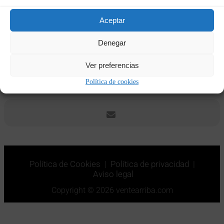
Aceptar
Fechas y horas
14/03/2026
21:00
-
20/03/2026
10:00
(GMT+01:00)
Denegar
Ver preferencias
CALENDAR
GOOGLECAL
Política de cookies
Política de Cookies
|
Política de privacidad
|
Aviso legal
Copyright © 2026 ventearriba.com