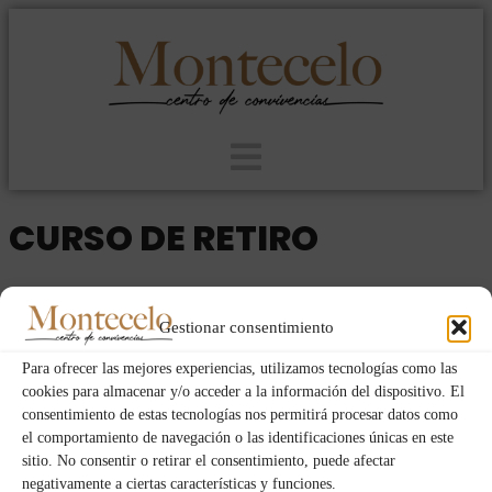
CURSO DE RETIRO
2020
SACERDOTES
SAB
LUN
14
09
Gestionar consentimiento
MAR
Para ofrecer las mejores experiencias, utilizamos tecnologías como las
cookies para almacenar y/o acceder a la información del dispositivo. El
consentimiento de estas tecnologías nos permitirá procesar datos como
Fechas y horas
el comportamiento de navegación o las identificaciones únicas en este
sitio. No consentir o retirar el consentimiento, puede afectar
09/03/2020
12:00
-
14/03/2020
10:00
(GMT+01:00)
negativamente a ciertas características y funciones.