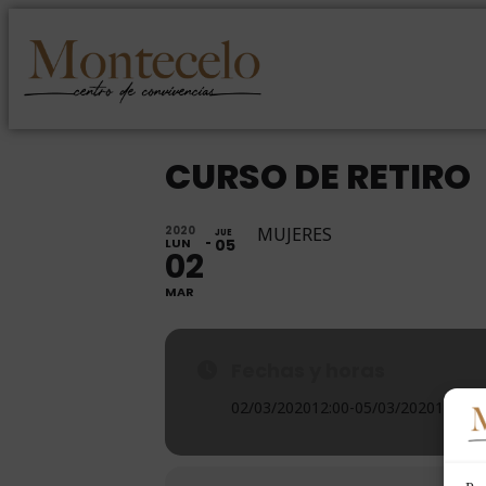
CURSO DE RETIRO
2020
MUJERES
JUE
LUN
05
02
MAR
Fechas y horas
02/03/2020
12:00
-
05/03/2020
10:00