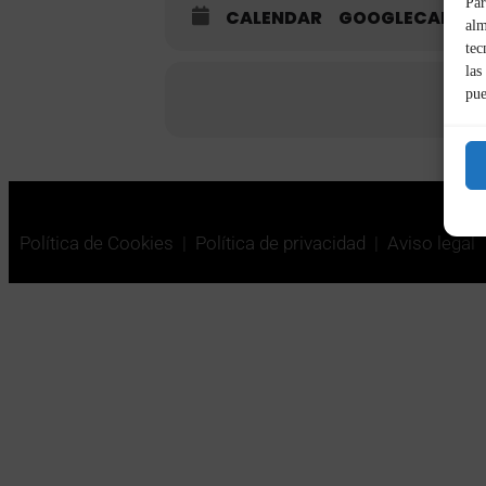
Par
CALENDAR
GOOGLECAL
alm
tec
las
pue
Política de Cookies
|
Política de privacidad
|
Aviso legal