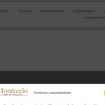
Inicio
Historia
Administración
Instalaciones
Campament
(GMT+01:00)
Gestionar consentimiento