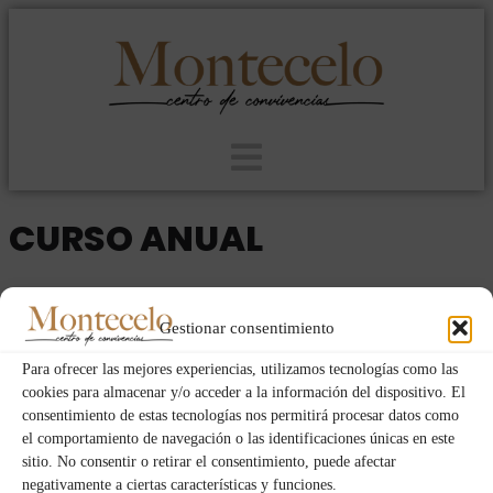
CURSO ANUAL
2020
MUJERES
MAR
JUE
26
30
MAY
Gestionar consentimiento
ABR
Para ofrecer las mejores experiencias, utilizamos tecnologías como las
cookies para almacenar y/o acceder a la información del dispositivo. El
consentimiento de estas tecnologías nos permitirá procesar datos como
Fechas y horas
el comportamiento de navegación o las identificaciones únicas en este
sitio. No consentir o retirar el consentimiento, puede afectar
30/04/2020
21:00
-
26/05/2020
10:00
(GMT+02:00)
negativamente a ciertas características y funciones.