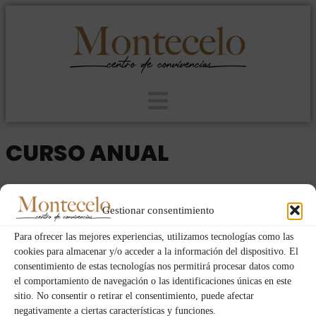
CURSO ANUAL
2021
MUJERES
DOM
VIE
20
04
Gestionar consentimiento
JUN
Para ofrecer las mejores experiencias, utilizamos tecnologías como las
cookies para almacenar y/o acceder a la información del dispositivo. El
consentimiento de estas tecnologías nos permitirá procesar datos como
Fechas y horas
el comportamiento de navegación o las identificaciones únicas en este
sitio. No consentir o retirar el consentimiento, puede afectar
04/06/2021
21:00
-
20/06/2021
10:00
(GMT+02:00)
negativamente a ciertas características y funciones.