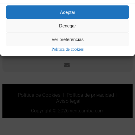
Fechas y horas
Aceptar
29/05/2024
14:00
-
05/06/2024
10:00
(GMT+02:00)
Denegar
Ver preferencias
CALENDAR
GOOGLECAL
Política de cookies
Política de Cookies
|
Política de privacidad
|
Aviso legal
Copyright © 2026 ventearriba.com